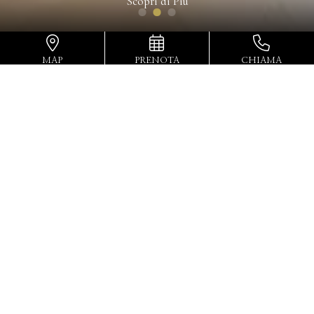
Scopri di Più
MAP
PRENOTA
CHIAMA
Home
Dove dormire a Firenze
vicino alla stazione
Maison Santa Croce
è il posto perfetto
dove
dormire a Firenze vicino alla stazione
. Il bed
and breakfast è
a 1,7 km dalla Stazione FS di
Santa Maria Novella
, raggiungibile
rapidamente con i mezzi pubblici oppure
anche a piedi.